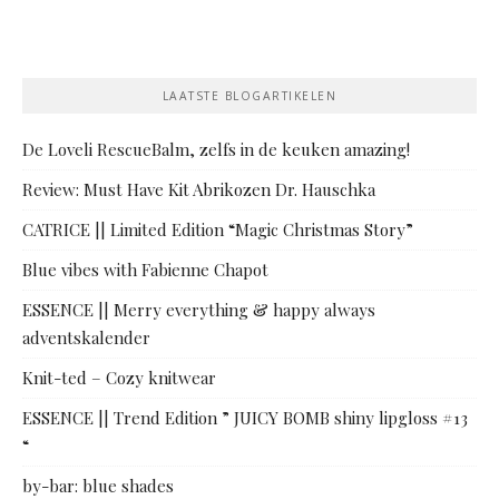
LAATSTE BLOGARTIKELEN
De Loveli RescueBalm, zelfs in de keuken amazing!
Review: Must Have Kit Abrikozen Dr. Hauschka
CATRICE || Limited Edition “Magic Christmas Story”
Blue vibes with Fabienne Chapot
ESSENCE || Merry everything & happy always
adventskalender
Knit-ted – Cozy knitwear
ESSENCE || Trend Edition ” JUICY BOMB shiny lipgloss #13
“
by-bar: blue shades