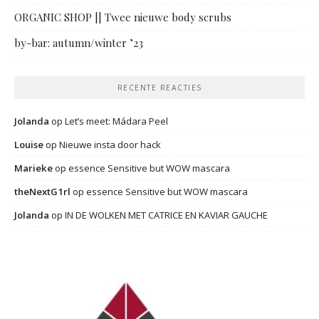
ORGANIC SHOP || Twee nieuwe body scrubs
by-bar: autumn/winter ’23
RECENTE REACTIES
Jolanda
op
Let’s meet: Mádara Peel
Louise
op
Nieuwe insta door hack
Marieke
op
essence Sensitive but WOW mascara
theNextG1rl
op
essence Sensitive but WOW mascara
Jolanda
op
IN DE WOLKEN MET CATRICE EN KAVIAR GAUCHE