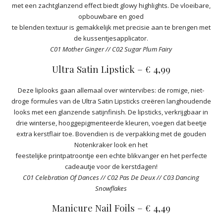
met een zachtglanzend effect biedt glowy highlights. De vloeibare,
opbouwbare en goed
te blenden textuur is gemakkelijk met precisie aan te brengen met
de kussentjesapplicator.
C01 Mother Ginger // C02 Sugar Plum Fairy
Ultra Satin Lipstick – € 4,99
Deze liplooks gaan allemaal over wintervibes: de romige, niet-
droge formules van de Ultra Satin Lipsticks creëren langhoudende
looks met een glanzende satijnfinish. De lipsticks, verkrijgbaar in
drie winterse, hooggepigmenteerde kleuren, voegen dat beetje
extra kerstflair toe. Bovendien is de verpakking met de gouden
Notenkraker look en het
feestelijke printpatroontje een echte blikvanger en het perfecte
cadeautje voor de kerstdagen!
C01 Celebration Of Dances // C02 Pas De Deux // C03 Dancing
Snowflakes
Manicure Nail Foils – € 4,49