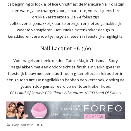
It’s beginning to look a lot like Christmas: de Manicure Nail Foils zijn
een ware game changer voor je manicure, vooral tijdens het
drukke kerstseizoen. De 24 folies zijn
zelfklevend, gemakkelijk aan te brengen en net zo gemakkelijk
weer te verwijderen. Het unieke Notenkraker design in
kerstkleuren verandert je nagels meteen in feestelijke highlights!
Nail Lacquer -€ 3,69
Voor nagels on fleek: de drie Catrice Magic Christmas Story
nagellakken met een ondoorzichtige finish zijn verkrijgbaar in
feestelijk blauw met een duochroom glitter effect, in felrood en in
een gouden tint. De nagellakken hebben een kerstlook, dankzij de
gouden dop geïnspireerd op de Notenkraker hoed.
C01 Land Of Snow // C02 Clara’s Adventures // C03 Land Of Sweets
Geplaatst in
CATRICE