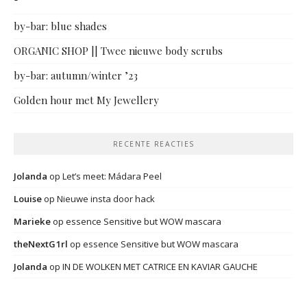
“
by-bar: blue shades
ORGANIC SHOP || Twee nieuwe body scrubs
by-bar: autumn/winter ’23
Golden hour met My Jewellery
RECENTE REACTIES
Jolanda
op
Let’s meet: Mádara Peel
Louise
op
Nieuwe insta door hack
Marieke
op
essence Sensitive but WOW mascara
theNextG1rl
op
essence Sensitive but WOW mascara
Jolanda
op
IN DE WOLKEN MET CATRICE EN KAVIAR GAUCHE