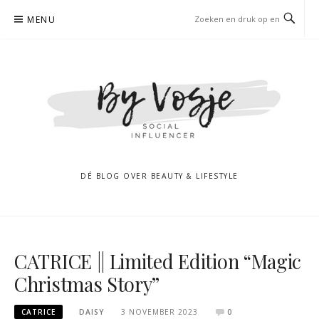
Naar
MENU
de
inhoud
springen
DÉ BLOG OVER BEAUTY & LIFESTYLE
CATRICE || Limited Edition “Magic
Christmas Story”
CATRICE
DAISY
3 NOVEMBER 2023
0