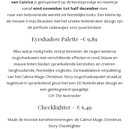
van Catrice
is geïnspireerd op dit kerstsprookje en neemt je
vanaf
eind november tot half december
mee
naar een betoverende wereld vol feestelijke looks. Een kleine tip:
de nieuwe X-mas Beauties met het unieke Notenkraker design zijn
de perfecte cadeautjes voor jouw besties!
Eyeshadow Palette -€ 9,89
Alles wat je nodig hebt, vind je binnenin: de negen winterse
oogschaduwen met verschillende effecten in rood, blauw en
mauve tinten bieden sprankelende kerstvibes en creëren
langhoudende, feestelijke ooglooks. De kwalitatieve verpakking
van het Catrice Magic Christmas Story oogschaduwpalet straalt je
tegemoet in sprankelend goud met een 3D Notenkraker design en
een geïntegreerd spiegeltje.
C01 The Nutcracker
Cheeklighter – € 6,49
Maak de mooiste kerstherinneringen: de Catrice Magic Christmas
Story Cheeklighter