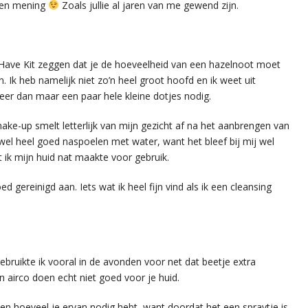
uten mening
Zoals jullie al jaren van me gewend zijn.
Have Kit zeggen dat je de hoeveelheid van een hazelnoot moet
n. Ik heb namelijk niet zo’n heel groot hoofd en ik weet uit
 keer dan maar een paar hele kleine dotjes nodig.
ake-up smelt letterlijk van mijn gezicht af na het aanbrengen van
el heel goed naspoelen met water, want het bleef bij mij wel
 ik mijn huid nat maakte voor gebruik.
 gereinigd aan. Iets wat ik heel fijn vind als ik een cleansing
bruikte ik vooral in de avonden voor net dat beetje extra
 airco doen echt niet goed voor je huid.
ken hoeveel je ervan nodig hebt, want doordat het een spraytje is,