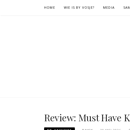
Naar
HOME
WIE IS BY VOSJE?
MEDIA
SA
de
inhoud
springen
Review: Must Have K