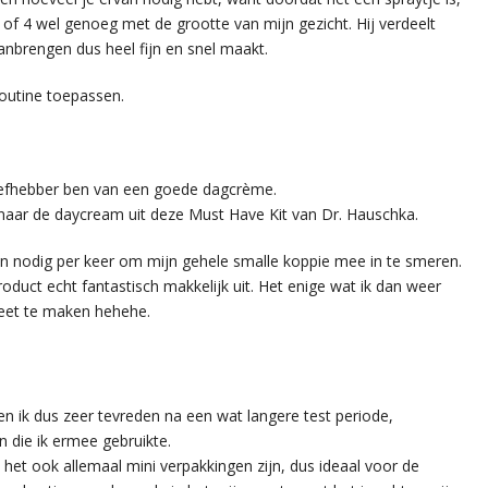
e of 4 wel genoeg met de grootte van mijn gezicht. Hij verdeelt
anbrengen dus heel fijn en snel maakt.
routine toepassen.
liefhebber ben van een goede dagcrème.
naar de daycream uit deze Must Have Kit van Dr. Hauschka.
an nodig per keer om mijn gehele smalle koppie mee in te smeren.
roduct echt fantastisch makkelijk uit. Het enige wat ik dan weer
leet te maken hehehe.
ben ik dus zeer tevreden na een wat langere test periode,
n die ik ermee gebruikte.
 het ook allemaal mini verpakkingen zijn, dus ideaal voor de