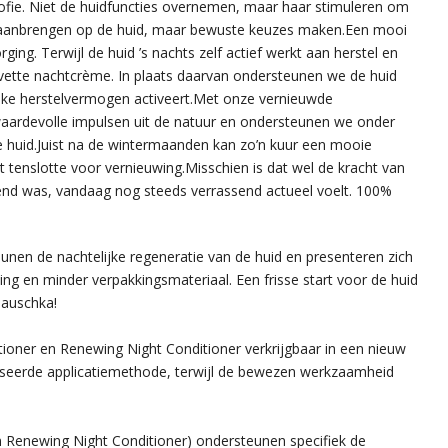
losofie. Niet de huidfuncties overnemen, maar haar stimuleren om
r aanbrengen op de huid, maar bewuste keuzes maken.Een mooi
ging. Terwijl de huid ’s nachts zelf actief werkt aan herstel en
 vette nachtcrème. In plaats daarvan ondersteunen we de huid
lijke herstelvermogen activeert.Met onze vernieuwde
aardevolle impulsen uit de natuur en ondersteunen we onder
de huid.Juist na de wintermaanden kan zo’n kuur een mooie
 tenslotte voor vernieuwing.Misschien is dat wel de kracht van
uwend was, vandaag nog steeds verrassend actueel voelt. 100%
nen de nachtelijke regeneratie van de huid en presenteren zich
ng en minder verpakkingsmateriaal. Een frisse start voor de huid
Hauschka!
itioner en Renewing Night Conditioner verkrijgbaar in een nieuw
seerde applicatiemethode, terwijl de bewezen werkzaamheid
 Renewing Night Conditioner) ondersteunen specifiek de