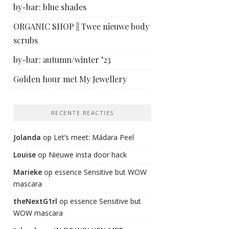
by-bar: blue shades
ORGANIC SHOP || Twee nieuwe body
scrubs
by-bar: autumn/winter ’23
Golden hour met My Jewellery
RECENTE REACTIES
Jolanda
op
Let’s meet: Mádara Peel
Louise
op
Nieuwe insta door hack
Marieke
op
essence Sensitive but WOW
mascara
theNextG1rl
op
essence Sensitive but
WOW mascara