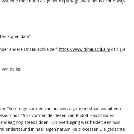
vakantie mee doen als je het mij vraagt, want het is echt onwijs
cten kopen dan?
onder andere Dr Hauschka zelf:
https://www.drhauschka.nl
of bij je
 van de kit!
ing: “Sommige vormen van huidverzorging ontstaan vanuit een
 visie. Sinds 1967 vormen de ideeën van Rudolf Hauschka en
vandaag nog steeds doen.Hun overtuiging was helder; een huid
ral ondersteund in haar eigen natuurlijke processen.Die gedachte