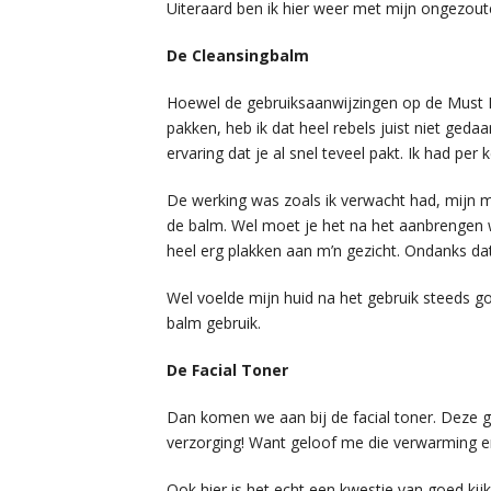
Uiteraard ben ik hier weer met mijn ongezo
De Cleansingbalm
Hoewel de gebruiksaanwijzingen op de Must 
pakken, heb ik dat heel rebels juist niet gedaa
ervaring dat je al snel teveel pakt. Ik had per
De werking was zoals ik verwacht had, mijn m
de balm. Wel moet je het na het aanbrengen w
heel erg plakken aan m’n gezicht. Ondanks dat
Wel voelde mijn huid na het gebruik steeds goed
balm gebruik.
De Facial Toner
Dan komen we aan bij de facial toner. Deze ge
verzorging! Want geloof me die verwarming en
Ook hier is het echt een kwestie van goed kij