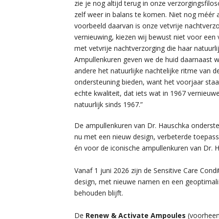
zie je nog altijd terug in onze verzorgingsfi
zelf weer in balans te komen. Niet nog méé
voorbeeld daarvan is onze vetvrije nachtverzor
vernieuwing, kiezen wij bewust niet voor een
met vetvrije nachtverzorging die haar natuur
Ampullenkuren geven we de huid daarnaast w
andere het natuurlijke nachtelijke ritme van 
ondersteuning bieden, want het voorjaar staat
echte kwaliteit, dat iets wat in 1967 vernie
natuurlijk sinds 1967.”
De ampullenkuren van Dr. Hauschka ondersteu
nu met een nieuw design, verbeterde toepassi
én voor de iconische ampullenkuren van Dr. 
Vanaf 1 juni 2026 zijn de Sensitive Care Cond
design, met nieuwe namen en een geoptimali
behouden blijft.
De
Renew & Activate Ampoules
(voorheen