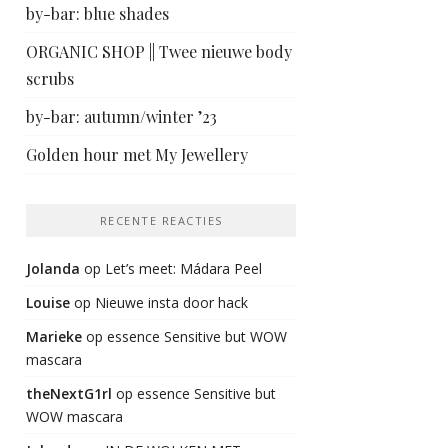
by-bar: blue shades
ORGANIC SHOP || Twee nieuwe body
scrubs
by-bar: autumn/winter ’23
Golden hour met My Jewellery
RECENTE REACTIES
Jolanda
op
Let’s meet: Mádara Peel
Louise
op
Nieuwe insta door hack
Marieke
op
essence Sensitive but WOW
mascara
theNextG1rl
op
essence Sensitive but
WOW mascara