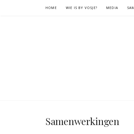
Naar
HOME
WIE IS BY VOSJE?
MEDIA
SA
de
inhoud
springen
Samenwerkingen