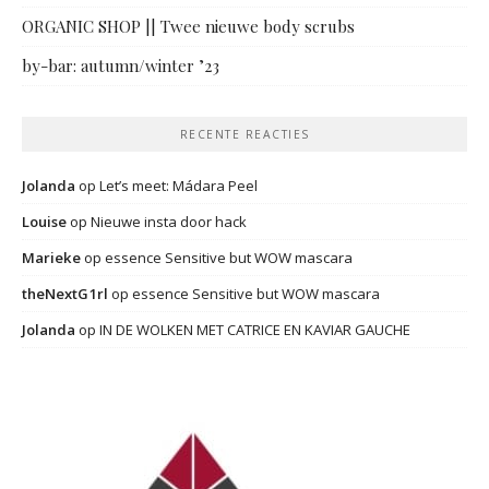
ORGANIC SHOP || Twee nieuwe body scrubs
by-bar: autumn/winter ’23
RECENTE REACTIES
Jolanda
op
Let’s meet: Mádara Peel
Louise
op
Nieuwe insta door hack
Marieke
op
essence Sensitive but WOW mascara
theNextG1rl
op
essence Sensitive but WOW mascara
Jolanda
op
IN DE WOLKEN MET CATRICE EN KAVIAR GAUCHE