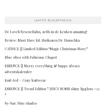
LAATSTE BLOGARTIKELEN
De Loveli RescueBalm, zelfs in de keuken amazing!
Review: Must Have Kit Abrikozen Dr. Hauschka
CATRICE || Limited Edition “Magic Christmas Story”
Blue vibes with Fabienne Chapot
ESSENCE || Merry everything & happy always
adventskalender
Knit-ted – Cozy knitwear
ESSENCE || Trend Edition ” JUICY BOMB shiny lipgloss #13
“
by-bar: blue shades