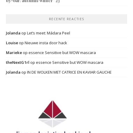
by-bar: autumn/winter ’23
RECENTE REACTIES
Jolanda
op
Let’s meet: Mádara Peel
Louise
op
Nieuwe insta door hack
Marieke
op
essence Sensitive but WOW mascara
theNextG1rl
op
essence Sensitive but WOW mascara
Jolanda
op
IN DE WOLKEN MET CATRICE EN KAVIAR GAUCHE