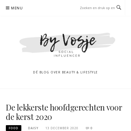
Naar
MENU
de
inhoud
springen
DÉ BLOG OVER BEAUTY & LIFESTYLE
De lekkerste hoofdgerechten voor
de kerst 2020
FOOD
DAISY
13 DECEMBER 2020
0