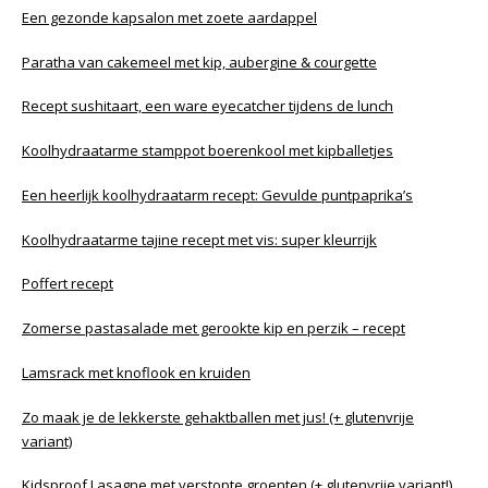
Een gezonde kapsalon met zoete aardappel
Paratha van cakemeel met kip, aubergine & courgette
Recept sushitaart, een ware eyecatcher tijdens de lunch
Koolhydraatarme stamppot boerenkool met kipballetjes
Een heerlijk koolhydraatarm recept: Gevulde puntpaprika’s
Koolhydraatarme tajine recept met vis: super kleurrijk
Poffert recept
Zomerse pastasalade met gerookte kip en perzik – recept
Lamsrack met knoflook en kruiden
Zo maak je de lekkerste gehaktballen met jus! (+ glutenvrije
variant)
Kidsproof Lasagne met verstopte groenten (+ glutenvrije variant!)