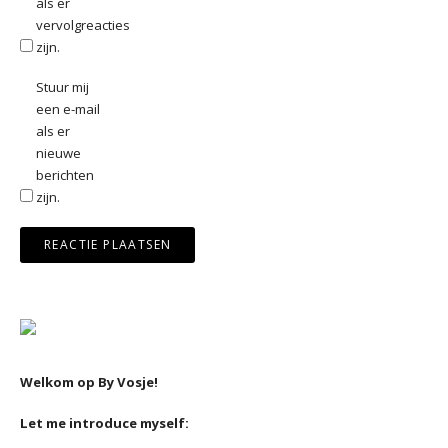
als er
vervolgreacties
zijn.
Stuur mij
een e-mail
als er
nieuwe
berichten
zijn.
Welkom op By Vosje!
Let me introduce myself: