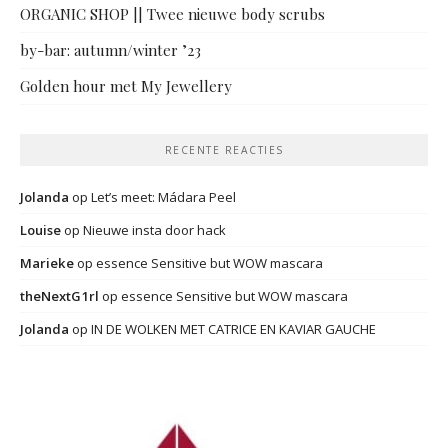
ORGANIC SHOP || Twee nieuwe body scrubs
by-bar: autumn/winter ’23
Golden hour met My Jewellery
RECENTE REACTIES
Jolanda
op
Let’s meet: Mádara Peel
Louise
op
Nieuwe insta door hack
Marieke
op
essence Sensitive but WOW mascara
theNextG1rl
op
essence Sensitive but WOW mascara
Jolanda
op
IN DE WOLKEN MET CATRICE EN KAVIAR GAUCHE