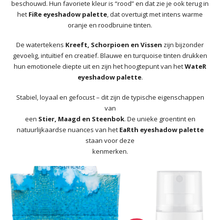
beschouwd. Hun favoriete kleur is “rood” en dat zie je ook terug in
het
FiRe eyeshadow palette
, dat overtuigt met intens warme
oranje en roodbruine tinten.
De watertekens
Kreeft, Schorpioen en Vissen
zijn bijzonder
gevoelig, intuïtief en creatief. Blauwe en turquoise tinten drukken
hun emotionele diepte uit en zijn het hoogtepunt van het
WateR
eyeshadow palette
.
Stabiel, loyaal en gefocust – dit zijn de typische eigenschappen
van
een
Stier, Maagd en Steenbok
. De unieke groentint en
natuurlijkaardse nuances van het
EaRth eyeshadow palette
staan voor deze
kenmerken.