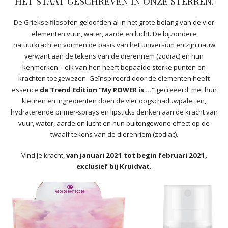
HET STAAT GESCHREVEN IN ONZE STERREN!
De Griekse filosofen geloofden al in het grote belang van de vier
elementen vuur, water, aarde en lucht. De bijzondere
natuurkrachten vormen de basis van het universum en zijn nauw
verwant aan de tekens van de dierenriem (zodiac) en hun
kenmerken – elk van hen heeft bepaalde sterke punten en
krachten toegewezen. Geïnspireerd door de elementen heeft
essence
de Trend Edition “My POWER is …”
gecreëerd: met hun
kleuren en ingrediënten doen de vier oogschaduwpaletten,
hydraterende primer-sprays en lipsticks denken aan de kracht van
vuur, water, aarde en lucht en hun buitengewone effect op de
twaalf tekens van de dierenriem (zodiac).
Vind je kracht,
van januari 2021 tot begin februari 2021,
exclusief bij Kruidvat.