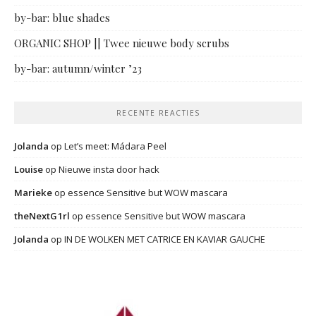
by-bar: blue shades
ORGANIC SHOP || Twee nieuwe body scrubs
by-bar: autumn/winter ’23
RECENTE REACTIES
Jolanda
op
Let’s meet: Mádara Peel
Louise
op
Nieuwe insta door hack
Marieke
op
essence Sensitive but WOW mascara
theNextG1rl
op
essence Sensitive but WOW mascara
Jolanda
op
IN DE WOLKEN MET CATRICE EN KAVIAR GAUCHE