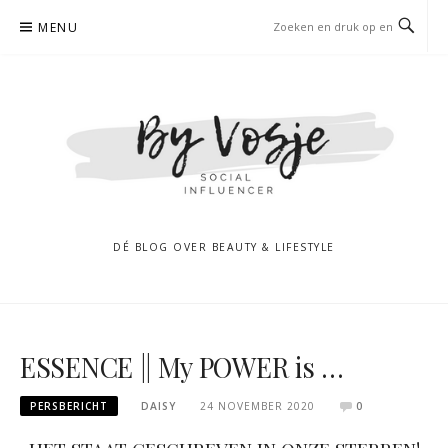
Naar
MENU
de
inhoud
springen
DÉ BLOG OVER BEAUTY & LIFESTYLE
ESSENCE || My POWER is …
PERSBERICHT
DAISY
24 NOVEMBER 2020
0