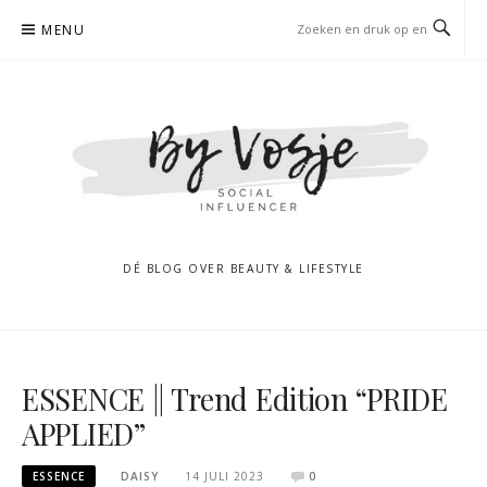
Naar
MENU
de
inhoud
springen
DÉ BLOG OVER BEAUTY & LIFESTYLE
ESSENCE || Trend Edition “PRIDE
APPLIED”
ESSENCE
DAISY
14 JULI 2023
0