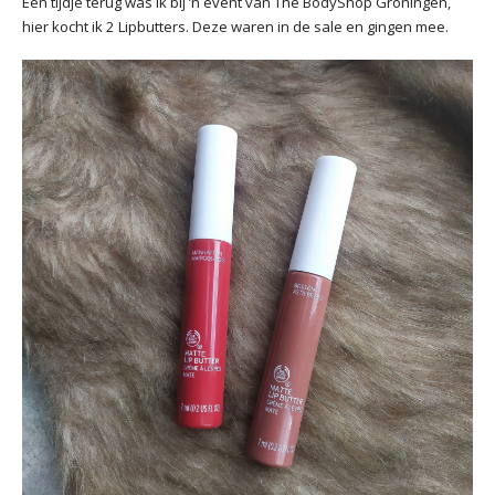
Een tijdje terug was ik bij ’n event van The BodyShop Groningen,
hier kocht ik 2 Lipbutters. Deze waren in de sale en gingen mee.