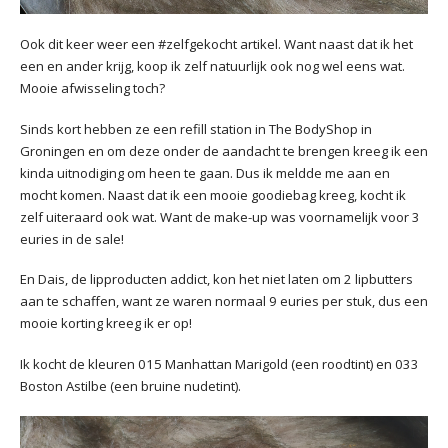
Ook dit keer weer een #zelfgekocht artikel. Want naast dat ik het
een en ander krijg, koop ik zelf natuurlijk ook nog wel eens wat.
Mooie afwisseling toch?
Sinds kort hebben ze een refill station in The BodyShop in
Groningen en om deze onder de aandacht te brengen kreeg ik een
kinda uitnodiging om heen te gaan. Dus ik meldde me aan en
mocht komen. Naast dat ik een mooie goodiebag kreeg, kocht ik
zelf uiteraard ook wat. Want de make-up was voornamelijk voor 3
euries in de sale!
En Dais, de lipproducten addict, kon het niet laten om 2 lipbutters
aan te schaffen, want ze waren normaal 9 euries per stuk, dus een
mooie korting kreeg ik er op!
Ik kocht de kleuren 015 Manhattan Marigold (een roodtint) en 033
Boston Astilbe (een bruine nudetint).