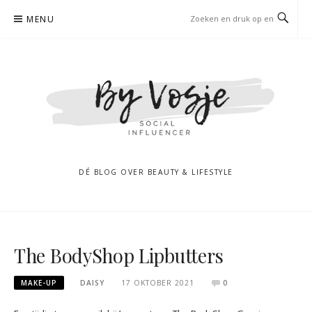
Naar
MENU
de
inhoud
springen
DÉ BLOG OVER BEAUTY & LIFESTYLE
The BodyShop Lipbutters
MAKE-UP
DAISY
17 OKTOBER 2021
0