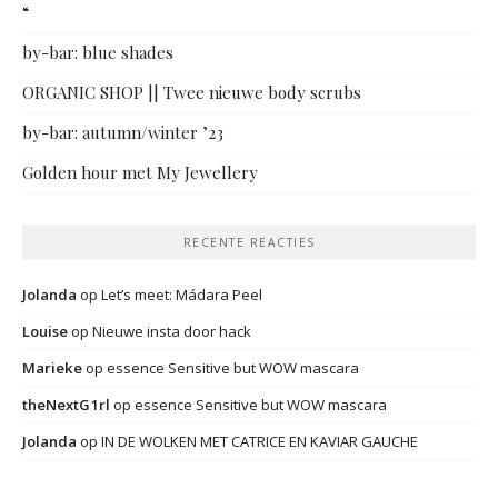
“
by-bar: blue shades
ORGANIC SHOP || Twee nieuwe body scrubs
by-bar: autumn/winter ’23
Golden hour met My Jewellery
RECENTE REACTIES
Jolanda
op
Let’s meet: Mádara Peel
Louise
op
Nieuwe insta door hack
Marieke
op
essence Sensitive but WOW mascara
theNextG1rl
op
essence Sensitive but WOW mascara
Jolanda
op
IN DE WOLKEN MET CATRICE EN KAVIAR GAUCHE