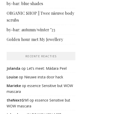
by-bar: blue shades
ORGANIC SHOP || Twee nieuwe body
scrubs
by-bar: autumn/winter ’23
Golden hour met My Jewellery
RECENTE REACTIES
Jolanda
op
Let’s meet: Mádara Peel
Louise
op
Nieuwe insta door hack
Marieke
op
essence Sensitive but WOW
mascara
theNextG1rl
op
essence Sensitive but
WOW mascara