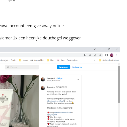
3
0
ieuwe account een give away online!
Widmer 2x een heerlijke douchegel weggeven!