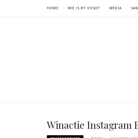
Naar
HOME
WIE IS BY VOSJE?
MEDIA
SA
de
inhoud
springen
Winactie Instagram B