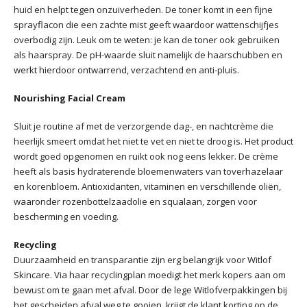
huid en helpt tegen onzuiverheden. De toner komt in een fijne
sprayflacon die een zachte mist geeft waardoor wattenschijfjes
overbodig zijn. Leuk om te weten: je kan de toner ook gebruiken
als haarspray. De pH-waarde sluit namelijk de haarschubben en
werkt hierdoor ontwarrend, verzachtend en anti-pluis.
Nourishing Facial Cream
Sluit je routine af met de verzorgende dag-, en nachtcrème die
heerlijk smeert omdat het niet te vet en niet te droog is. Het product
wordt goed opgenomen en ruikt ook nog eens lekker. De crème
heeft als basis hydraterende bloemenwaters van toverhazelaar
en korenbloem. Antioxidanten, vitaminen en verschillende oliën,
waaronder rozenbottelzaadolie en squalaan, zorgen voor
bescherming en voeding.
Recycling
Duurzaamheid en transparantie zijn erg belangrijk voor Witlof
Skincare. Via haar recyclingplan moedigt het merk kopers aan om
bewust om te gaan met afval. Door de lege Witlofverpakkingen bij
het gescheiden afval weg te gooien, krijgt de klant korting op de