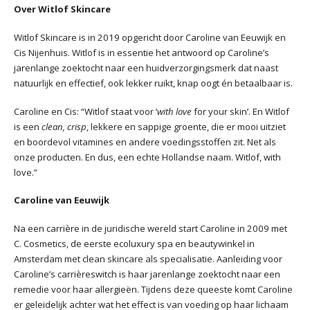
Over Witlof Skincare
Witlof Skincare is in 2019 opgericht door Caroline van Eeuwijk en
Cis Nijenhuis. Witlof is in essentie het antwoord op Caroline’s
jarenlange zoektocht naar een huidverzorgingsmerk dat naast
natuurlijk en effectief, ook lekker ruikt, knap oogt én betaalbaar is.
Caroline en Cis: “Witlof staat voor ‘
with love
for your skin’. En Witlof
is een
clean, crisp
, lekkere en sappige groente, die er mooi uitziet
en boordevol vitamines en andere voedingsstoffen zit. Net als
onze producten. En dus, een echte Hollandse naam. Witlof, with
love.”
Caroline van Eeuwijk
Na een carrière in de juridische wereld start Caroline in 2009 met
C. Cosmetics, de eerste ecoluxury spa en beautywinkel in
Amsterdam met clean skincare als specialisatie. Aanleiding voor
Caroline’s carrièreswitch is haar jarenlange zoektocht naar een
remedie voor haar allergieën. Tijdens deze queeste komt Caroline
er geleidelijk achter wat het effect is van voeding op haar lichaam