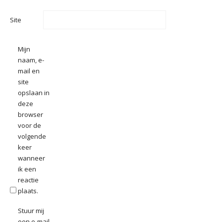
Site
Mijn
naam, e-
mail en
site
opslaan in
deze
browser
voor de
volgende
keer
wanneer
ik een
reactie
plaats.
Stuur mij
een e-mail