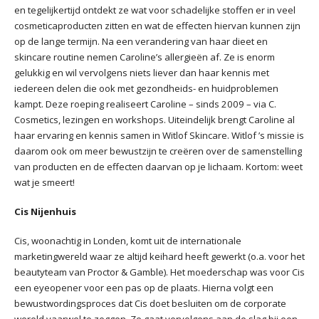
en tegelijkertijd ontdekt ze wat voor schadelijke stoffen er in veel
cosmeticaproducten zitten en wat de effecten hiervan kunnen zijn
op de lange termijn. Na een verandering van haar dieet en
skincare routine nemen Caroline’s allergieën af. Ze is enorm
gelukkig en wil vervolgens niets liever dan haar kennis met
iedereen delen die ook met gezondheids- en huidproblemen
kampt. Deze roeping realiseert Caroline – sinds 2009 – via C.
Cosmetics, lezingen en workshops. Uiteindelijk brengt Caroline al
haar ervaring en kennis samen in Witlof Skincare. Witlof ’s missie is
daarom ook om meer bewustzijn te creëren over de samenstelling
van producten en de effecten daarvan op je lichaam. Kortom: weet
wat je smeert!
Cis Nijenhuis
Cis, woonachtig in Londen, komt uit de internationale
marketingwereld waar ze altijd keihard heeft gewerkt (o.a. voor het
beautyteam van Proctor & Gamble). Het moederschap was voor Cis
een eyeopener voor een pas op de plaats. Hierna volgt een
bewustwordingsproces dat Cis doet besluiten om de corporate
wereld vaarwel te zeggen. Ze gaat vervolgens aan de slag bij een