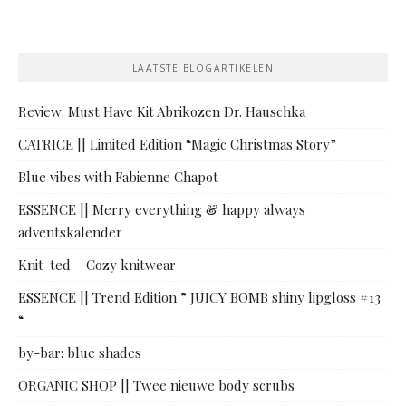
LAATSTE BLOGARTIKELEN
Review: Must Have Kit Abrikozen Dr. Hauschka
CATRICE || Limited Edition “Magic Christmas Story”
Blue vibes with Fabienne Chapot
ESSENCE || Merry everything & happy always
adventskalender
Knit-ted – Cozy knitwear
ESSENCE || Trend Edition ” JUICY BOMB shiny lipgloss #13
“
by-bar: blue shades
ORGANIC SHOP || Twee nieuwe body scrubs