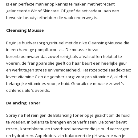
is een perfecte manier op kennis te maken met het recent
gelanceerde Witlof Skincare. Of geef de set cadeau aan een
bewuste beautyliefhebber die vaak onderweg is.
Cleansing Mousse
Begin je huidverzorgingsritueel met de rijke Cleansing Mousse die
in een handige pompflacon zit. De mousse bevat
korenbloemwater dat zowel reinigt als afvalstoffen helpt af te
voeren, de frangipani olie geeft op haar beurt een heerlijke geur
en werkt tegen stress en vermoeidheid. Het rozebottelzaadextract
levert vitamine C en de gember zorgt voor pro-vitamine A, allebei
belangrijke vitamines voor je huid. Gebruik de mousse zowel ‘s
ochtends als ’s avonds.
Balancing Toner
Spray na het reinigen de Balancing Toner op je gezicht om de huid
te voeden, in balans te brengen en te verfrissen. De toner bevat
rozen-, korenbloem- en toverhazelaarwater die je huid verzorgen
en hydrateren. Appelciderazijn balanceert de pH-waarde van je