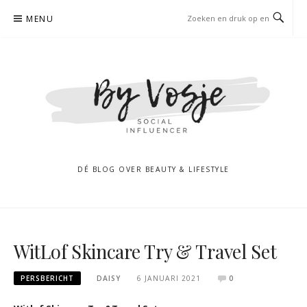
Naar
MENU
de
inhoud
springen
DÉ BLOG OVER BEAUTY & LIFESTYLE
WitLof Skincare Try & Travel Set
PERSBERICHT
DAISY
6 JANUARI 2021
0