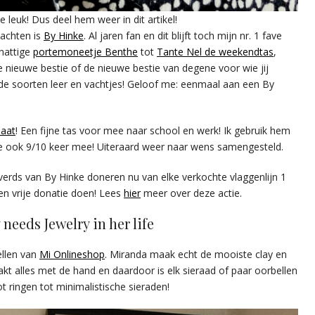
e leuk! Dus deel hem weer in dit artikel!
achten is
By Hinke
. Al jaren fan en dit blijft toch mijn nr. 1 fave
chattige
portemoneetje Benthe
tot
Tante Nel de weekendtas
,
je nieuwe bestie of de nieuwe bestie van degene voor wie jij
de soorten leer en vachtjes! Geloof me: eenmaal aan een By
maat
! Een fijne tas voor mee naar school en werk! Ik gebruik hem
ie ook 9/10 keer mee! Uiteraard weer naar wens samengesteld.
verds van By Hinke doneren nu van elke verkochte vlaggenlijn 1
een vrije donatie doen! Lees
hier
meer over deze actie.
 needs Jewelry in her life
bellen van
Mi Onlineshop
. Miranda maak echt de mooiste clay en
akt alles met de hand en daardoor is elk sieraad of paar oorbellen
ot ringen tot minimalistische sieraden!