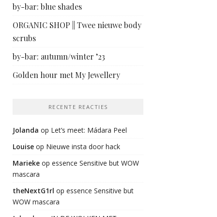
by-bar: blue shades
ORGANIC SHOP || Twee nieuwe body
scrubs
by-bar: autumn/winter ’23
Golden hour met My Jewellery
RECENTE REACTIES
Jolanda
op
Let’s meet: Mádara Peel
Louise
op
Nieuwe insta door hack
Marieke
op
essence Sensitive but WOW
mascara
theNextG1rl
op
essence Sensitive but
WOW mascara