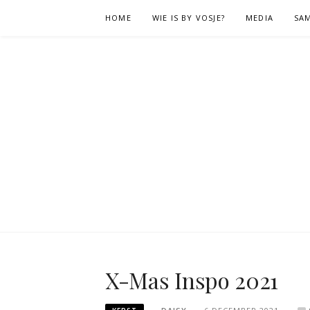
Naar
HOME
WIE IS BY VOSJE?
MEDIA
SA
de
inhoud
springen
X-Mas Inspo 2021