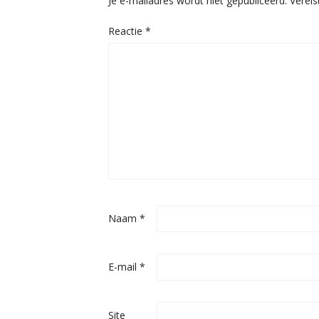
Je e-mailadres wordt niet gepubliceerd.
Verei
Reactie
*
Naam
*
E-mail
*
Site