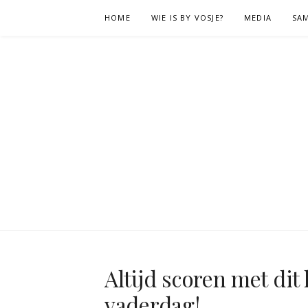
Naar
HOME
WIE IS BY VOSJE?
MEDIA
SA
de
inhoud
springen
Altijd scoren met di
vaderdag!