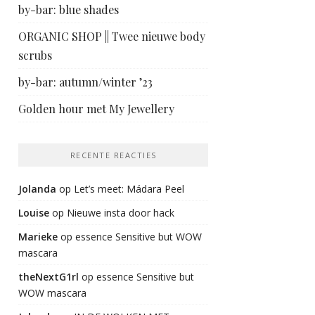
by-bar: blue shades
ORGANIC SHOP || Twee nieuwe body
scrubs
by-bar: autumn/winter ’23
Golden hour met My Jewellery
RECENTE REACTIES
Jolanda
op
Let’s meet: Mádara Peel
Louise
op
Nieuwe insta door hack
Marieke
op
essence Sensitive but WOW
mascara
theNextG1rl
op
essence Sensitive but
WOW mascara