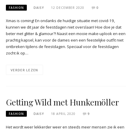
FASHION
DAISY
12 DECEMBER 2020
0
Xmas is coming! En ondanks de huidige situatie met covid-19,
kunnen we dit jaar de feestdagen niet overslaan! Hoe doe je dat
beter met glitter & glamour?! Naast een mooie make-uplook en een
prachtig kapsel, kan voor de dames een een feestelijke outfit niet
ontbreken tijdens de feestdagen. Speciaal voor de feestdagen
zocht ik op…
VERDER LEZEN
Getting Wild met Hunkemöller
FASHION
DAISY
18 APRIL 2020
9
Het wordt weer lekkerder weer en steeds meer mensen zie ik een