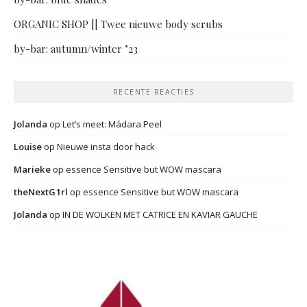
ORGANIC SHOP || Twee nieuwe body scrubs
by-bar: autumn/winter ’23
RECENTE REACTIES
Jolanda
op
Let’s meet: Mádara Peel
Louise
op
Nieuwe insta door hack
Marieke
op
essence Sensitive but WOW mascara
theNextG1rl
op
essence Sensitive but WOW mascara
Jolanda
op
IN DE WOLKEN MET CATRICE EN KAVIAR GAUCHE