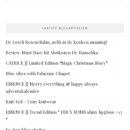
LAATSTE BLOGARTIKELEN
De Loveli RescueBalm, zelfs in de keuken amazing!
Review: Must Have Kit Abrikozen Dr. Hauschka
CATRICE || Limited Edition “Magic Christmas Story”
Blue vibes with Fabienne Chapot
ESSENCE || Merry everything & happy always
adventskalender
Knit-ted – Cozy knitwear
ESSENCE || Trend Edition ” JUICY BOMB shiny lipgloss #13
“
by-bar: blue shades