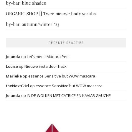
by-bar: blue shades
ORGANIC SHOP || Twee nieuwe body scrubs
by-bar: autumn/winter ’23
RECENTE REACTIES
Jolanda
op
Let’s meet: Mádara Peel
Louise
op
Nieuwe insta door hack
Marieke
op
essence Sensitive but WOW mascara
theNextG1rl
op
essence Sensitive but WOW mascara
Jolanda
op
IN DE WOLKEN MET CATRICE EN KAVIAR GAUCHE