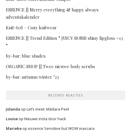
ESSENCE || Merry everything & happy always
adventskalender
Knit-ted – Cozy knitwear
ESSENCE || Trend Edition ” JUICY BOMB shiny lipgloss #13
“
by-bar: blue shades
ORGANIC SHOP || Twee nieuwe body scrubs
by-bar: autumn/winter ’23
RECENTE REACTIES
Jolanda
op
Let’s meet: Mádara Peel
Louise
op
Nieuwe insta door hack
Marieke
op
essence Sensitive but WOW mascara