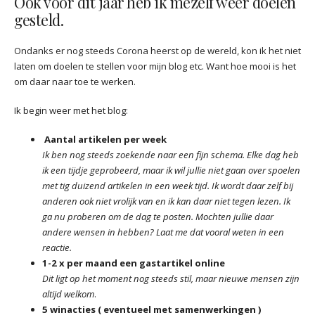
Ook voor dit jaar heb ik mezelf weer doelen
gesteld.
Ondanks er nog steeds Corona heerst op de wereld, kon ik het niet
laten om doelen te stellen voor mijn blog etc. Want hoe mooi is het
om daar naar toe te werken.
Ik begin weer met het blog:
Aantal artikelen per week
Ik ben nog steeds zoekende naar een fijn schema. Elke dag heb
ik een tijdje geprobeerd, maar ik wil jullie niet gaan over spoelen
met tig duizend artikelen in een week tijd. Ik wordt daar zelf bij
anderen ook niet vrolijk van en ik kan daar niet tegen lezen. Ik
ga nu proberen om de dag te posten. Mochten jullie daar
andere wensen in hebben? Laat me dat vooral weten in een
reactie.
1-2 x per maand een gastartikel online
Dit ligt op het moment nog steeds stil, maar nieuwe mensen zijn
altijd welkom
.
5 winacties ( eventueel met samenwerkingen )