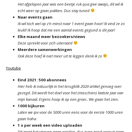
Het afgelopen jaar was een beetje ruk qua give aways, dit wil ik
echt weer op gaan pakken. Dus stay tuned
Naar events gaan
Ik wil toch wel op z’n minst naar 1 event gaan hoor! Ik vind ze zo
leuk!! Ik hoop dat me een aantal events gegund is dit jaar!
Elke maand meer bezoekers/views
Deze spreekt voor zich uiteraard
Meerdere samenwerkingen
Ook deze hoef ik niet meer uit te leggen denk ik zo
Youtube
Eind 2021: 500 abonnees
Hier heb ik natuurlijk in het terugblik 2020 artikel genoeg over
gezegd. Dit wordt het doel voor het (misschien) laatste jaar van
mijn kanaal. Ergens hoop ik op een groei.. We gaan het zien.
1000 kijkuren
Laten we ipv voor de 5000 uren eens voor de eerste 1000 uren
gaan haha.
1 x per week een video uploaden
Dit moet het streven gaan worden, dus even goed vooruit gaan