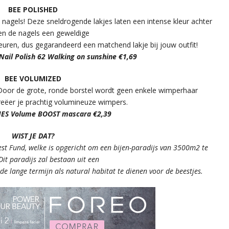
BEE POLISHED
nagels! Deze sneldrogende lakjes laten een intense kleur achter
en de nagels een geweldige
leuren, dus gegarandeerd een matchend lakje bij jouw outfit!
 Nail Polish 62 Walking on sunshine €1,69
BEE VOLUMIZED
Door de grote, ronde borstel wordt geen enkele wimperhaar
eëer je prachtig volumineuze wimpers.
HES Volume BOOST mascara €2,39
WIST JE DAT?
st Fund, welke is opgericht om een bijen-paradijs van 3500m2 te
Dit paradijs zal bestaan uit een
e lange termijn als natural habitat te dienen voor de beestjes.