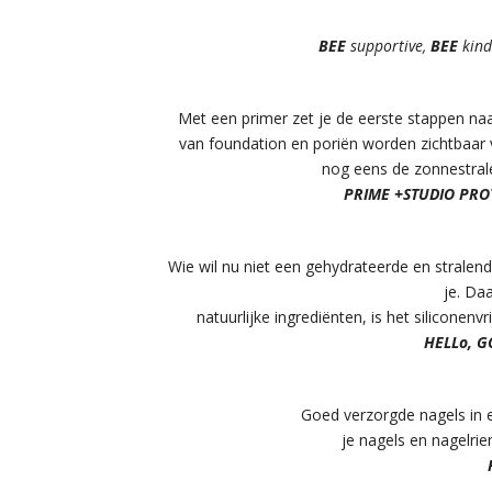
BEE
supportive,
BEE
kin
Met een primer zet je de eerste stappen na
van foundation en poriën worden zichtbaar
nog eens de zonnestrale
PRIME +STUDIO PROT
Wie wil nu niet een gehydrateerde en strale
je. Da
natuurlijke ingrediënten, is het siliconenv
HELLo, G
Goed verzorgde nagels in e
je nagels en nagelr