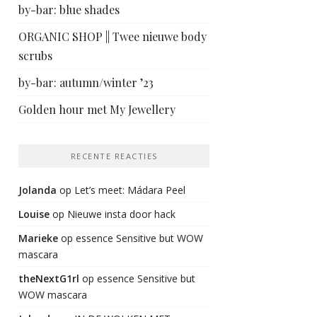
by-bar: blue shades
ORGANIC SHOP || Twee nieuwe body
scrubs
by-bar: autumn/winter ’23
Golden hour met My Jewellery
RECENTE REACTIES
Jolanda
op
Let’s meet: Mádara Peel
Louise
op
Nieuwe insta door hack
Marieke
op
essence Sensitive but WOW
mascara
theNextG1rl
op
essence Sensitive but
WOW mascara