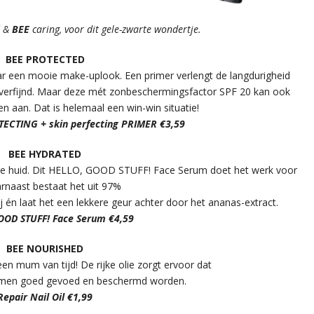
d &
BEE
caring, voor dit gele-zwarte wondertje.
BEE PROTECTED
ar een mooie make-uplook. Een primer verlengt de langdurigheid
 verfijnd. Maar deze mét zonbeschermingsfactor SPF 20 kan ook
n aan. Dat is helemaal een win-win situatie!
ECTING + skin perfecting PRIMER €3,59
BEE HYDRATED
nde huid. Dit HELLO, GOOD STUFF! Face Serum doet het werk voor
arnaast bestaat het uit 97%
rij én laat het een lekkere geur achter door het ananas-extract.
OOD STUFF! Face Serum €4,59
BEE NOURISHED
en mum van tijd! De rijke olie zorgt ervoor dat
iemen goed gevoed en beschermd worden.
Repair Nail Oil €1,99