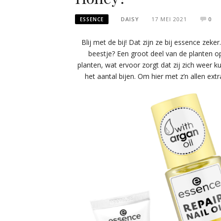
DAISY
17 MEI 2021
0
ESSENCE
Blij met de bij! Dat zijn ze bij essence zeke
beestje? Een groot deel van de planten op 
planten, wat ervoor zorgt dat zij zich weer k
het aantal bijen. Om hier met z’n allen extr