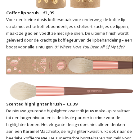
Coffee lip scrub – €1,99
Voor een kleine dosis koffiesmaak voor onderweg: de koffie lip
scrub met echte koffieboondeeltjes exfolieert zachtjes de lippen,
maakt ze glad en voedt ze met rijke oliën. De ultieme finish wordt
geleverd door de krachtige koffiegeur van de lipbehandeling – een
boost voor alle zintuigen.
01 Where Have You Bean All Of My Life?
Scented highlighter brush – €3,39
De nieuwe geurende highlighter kwast tilt jouw make-up resultaat
tot een hoger niveau en is de ideale partner in crime voor de
highlighter bonen. Het elegante design doet niet alleen denken
aan een Karamel Macchiato, de highlighter kwast ruikt ook naar de
heerlijke koffiecreatie. De superzachte borstelharen zijn mild voor