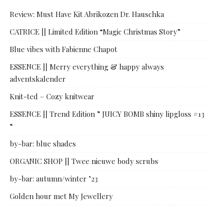
Review: Must Have Kit Abrikozen Dr. Hauschka
CATRICE || Limited Edition “Magic Christmas Story”
Blue vibes with Fabienne Chapot
ESSENCE || Merry everything & happy always
adventskalender
Knit-ted – Cozy knitwear
ESSENCE || Trend Edition ” JUICY BOMB shiny lipgloss #13
“
by-bar: blue shades
ORGANIC SHOP || Twee nieuwe body scrubs
by-bar: autumn/winter ’23
Golden hour met My Jewellery