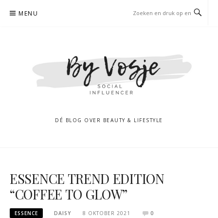
Naar
MENU
de
inhoud
springen
DÉ BLOG OVER BEAUTY & LIFESTYLE
ESSENCE TREND EDITION
“COFFEE TO GLOW”
ESSENCE
DAISY
8 OKTOBER 2021
0