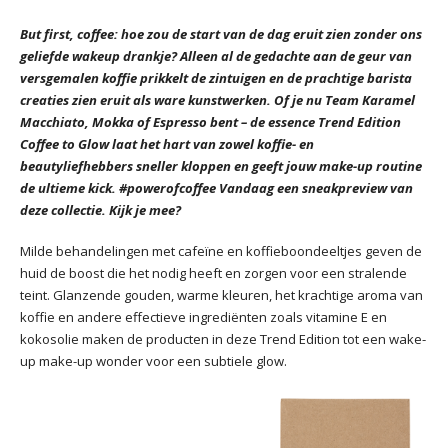
But first, coffee: hoe zou de start van de dag eruit zien zonder ons
geliefde wakeup drankje? Alleen al de gedachte aan de geur van
versgemalen koffie prikkelt de zintuigen en de prachtige barista
creaties zien eruit als ware kunstwerken. Of je nu Team Karamel
Macchiato, Mokka of Espresso bent – de essence Trend Edition
Coffee to Glow laat het hart van zowel koffie- en
beautyliefhebbers sneller kloppen en geeft jouw make-up routine
de ultieme kick. #powerofcoffee Vandaag een sneakpreview van
deze collectie. Kijk je mee?
Milde behandelingen met cafeïne en koffieboondeeltjes geven de
huid de boost die het nodig heeft en zorgen voor een stralende
teint. Glanzende gouden, warme kleuren, het krachtige aroma van
koffie en andere effectieve ingrediënten zoals vitamine E en
kokosolie maken de producten in deze Trend Edition tot een wake-
up make-up wonder voor een subtiele glow.