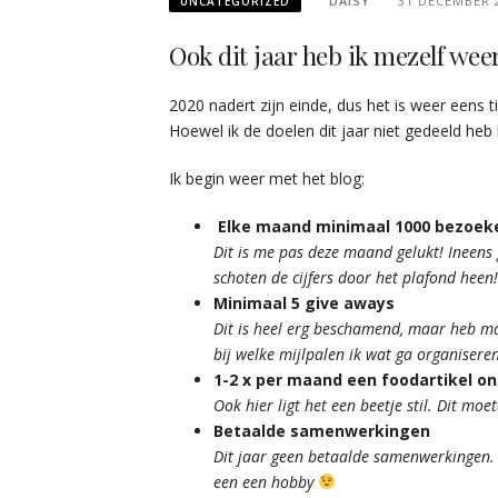
DAISY
31 DECEMBER 
UNCATEGORIZED
Ook dit jaar heb ik mezelf weer
2020 nadert zijn einde, dus het is weer eens 
Hoewel ik de doelen dit jaar niet gedeeld heb h
Ik begin weer met het blog:
Elke maand minimaal 1000 bezoek
Dit is me pas deze maand gelukt! Ineens g
schoten de cijfers door het plafond heen!
Minimaal 5 give aways
Dit is heel erg beschamend, maar heb maa
bij welke mijlpalen ik wat ga organisere
1-2 x per maand een foodartikel on
Ook hier ligt het een beetje stil. Dit m
Betaalde samenwerkingen
Dit jaar geen betaalde samenwerkingen. 
een een hobby