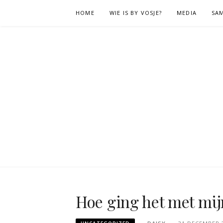
Naar
HOME
WIE IS BY VOSJE?
MEDIA
SA
de
inhoud
springen
Hoe ging het met mij