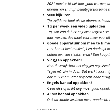
2021 moet echt het jaar gaan worden, an
abonneren en mijn beautygerelateerde vid
5000 kijkuren
Tja, zelfde verhaal als de abonnees hela
1 x per week een video uploaden
Tja, wat kan ik hier nog over zeggen? D
jaar worden, dus moet echt meer voorui
Goede apparatuur om mee te film
Hier kan ik heel makkelijk en duidelijk o
balanceert van stekker eruit? Dan koop 
Vloggen oppakken?
Nee, ik verafschuw het vloggen nog stee
Tegen m’n zin in dus… Dat werkt voor mij 
ook leuk is om later nog eens naar terug 
Engels kanaal oppakken?
Geen idee of ik dit nog moet gaan oppa
ASMR kanaal oppakken
Ook dit kindje verdiend meer aandacht. 