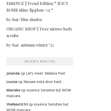
ESSENCE || Trend Edition ” JUICY
BOMB shiny lipgloss #13 “
by-bar: blue shades
ORGANIC SHOP || Twee nieuwe body
scrubs
by-bar: autumn/winter ’23
RECENTE REACTIES
Jolanda
op
Let’s meet: Mádara Peel
Louise
op
Nieuwe insta door hack
Marieke
op
essence Sensitive but WOW
mascara
theNextG1rl
op
essence Sensitive but
WOW mascara