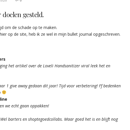
2020
0
 doelen gesteld.
tijd om de schade op te maken.
ier op de site, heb ik ze wel in mijn bullet journal opgeschreven.
ers
ing het artikel over de Loveli Handsanitizer viral leek het en
r 1 give away gedaan dit jaar! Tijd voor verbetering! Ff bedenken
n
line
oeten we echt gaan oppakken!
Wel barters en shoptegoedcollabs. Maar goed het is en blijft nog