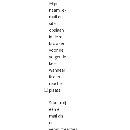
Mijn
naam, e-
mail en
site
opslaan
in deze
browser
voor de
volgende
keer
wanneer
ik een
reactie
plaats.
Stuur mij
een e-
mail als
er
vervolgreacties