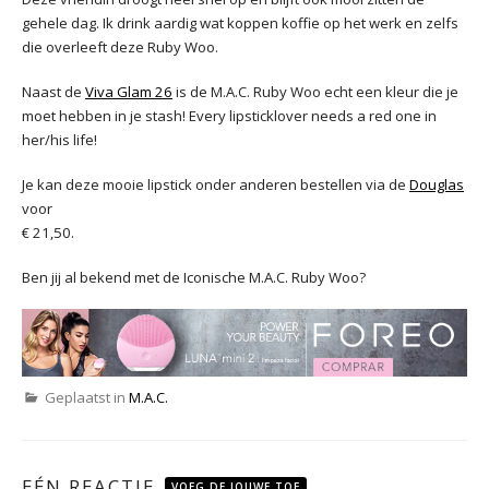
gehele dag. Ik drink aardig wat koppen koffie op het werk en zelfs
die overleeft deze Ruby Woo.
Naast de
Viva Glam 26
is de M.A.C. Ruby Woo echt een kleur die je
moet hebben in je stash! Every lipsticklover needs a red one in
her/his life!
Je kan deze mooie lipstick onder anderen bestellen via de
Douglas
voor
€ 21,50.
Ben jij al bekend met de Iconische M.A.C. Ruby Woo?
Geplaatst in
M.A.C.
EÉN REACTIE
VOEG DE JOUWE TOE