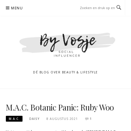
Naar
MENU
de
inhoud
springen
DÉ BLOG OVER BEAUTY & LIFESTYLE
M.A.C. Botanic Panic: Ruby Woo
M.A.C.
DAISY
8 AUGUSTUS 2021
1