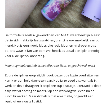
De formule is zoals ik gewend ben van M.A.C. weer heel fijn. Naast
dat ie zich makkelijk laat swatchen, brengt ie ook makkelijk aan op
mond. Het is een mooie klassieke rode kleur en hij droogt matte
op. Iets waar ik fan van ben! Wel heb ik as usual een lipliner nodig
voor ik de lipstick aanbreng.
Maar nogmaals: dit heb ik met elke rode kleur, ongeacht welk merk.
Zodra de lipliner erop zit, blijft ook deze rode lippie goed zitten en
kan ik er een hele dag tegen aan. Nou ja zo goed als, want als ik
werk en deze draag eet ik altijd een cup a soupje, uiteraard is deze
altijd wat olieachtig en moet ik op een werkdag wel even na de
lunch bijwerken. Maar dit heb ik met elke matte, ongeacht een
liquid of een vaste lipstick.