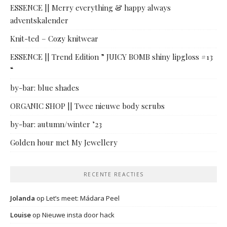
ESSENCE || Merry everything & happy always
adventskalender
Knit-ted – Cozy knitwear
ESSENCE || Trend Edition ” JUICY BOMB shiny lipgloss #13
“
by-bar: blue shades
ORGANIC SHOP || Twee nieuwe body scrubs
by-bar: autumn/winter ’23
Golden hour met My Jewellery
RECENTE REACTIES
Jolanda
op
Let’s meet: Mádara Peel
Louise
op
Nieuwe insta door hack