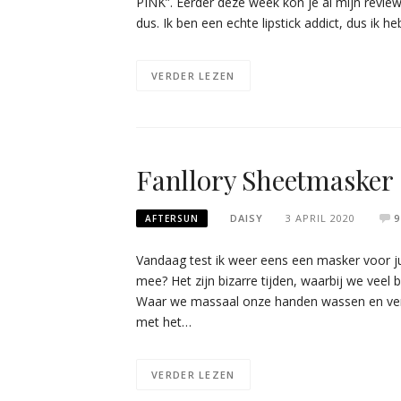
PINK”. Eerder deze week kon je al mijn revie
dus. Ik ben een echte lipstick addict, dus ik h
VERDER LEZEN
Fanllory Sheetmasker
DAISY
3 APRIL 2020
9
AFTERSUN
Vandaag test ik weer eens een masker voor jul
mee? Het zijn bizarre tijden, waarbij we veel
Waar we massaal onze handen wassen en verv
met het…
VERDER LEZEN