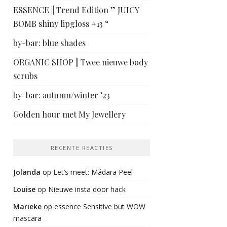
ESSENCE || Trend Edition ” JUICY
BOMB shiny lipgloss #13 “
by-bar: blue shades
ORGANIC SHOP || Twee nieuwe body
scrubs
by-bar: autumn/winter ’23
Golden hour met My Jewellery
RECENTE REACTIES
Jolanda
op
Let’s meet: Mádara Peel
Louise
op
Nieuwe insta door hack
Marieke
op
essence Sensitive but WOW
mascara