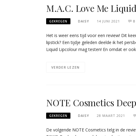
M.A.C. Love Me Liquid
DAISY
14 JUNI 2021
0
GEKREGEN
Het is weer eens tijd voor een review! Dit ke
lipstick? Een tijdje geleden deelde ik het pers
Liquid Lipcolour mag testen! En omdat er o
VERDER LEZEN
NOTE Cosmetics Deep 
DAISY
28 MAART 2021
GEKREGEN
De volgende NOTE Cosmetics telg in de review