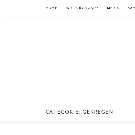
Naar
HOME
WIE IS BY VOSJE?
MEDIA
SA
de
inhoud
springen
CATEGORIE:
GEKREGEN