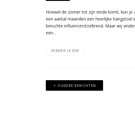
Hoewel de zomer tot zijn einde komt, kun je a
een aantal maanden een heerlijke hangstoel i
beruchte influencerstoeltrend. Maar wij vinden
een…
VERDER LEZEN
Berichtennavigatie
OUDERE BERICHTEN