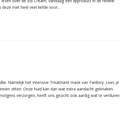
w lezen over de BB Cream, vandaag een lipproduct in de review
eb deze met heel veel liefde voor…
lie. Namelijk het Intensive Treatment mask van Fanllory. Lees je
 binnen zitten. Onze huid kan dan wat extra aandacht gebruiken.
olgens verzorgen, heeft ons gezicht ook aardig wat te verduren